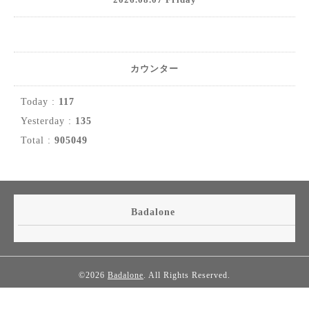
カウンター
Today :
117
Yesterday :
135
Total :
905049
Badalone
©2026
Badalone
. All Rights Reserved.